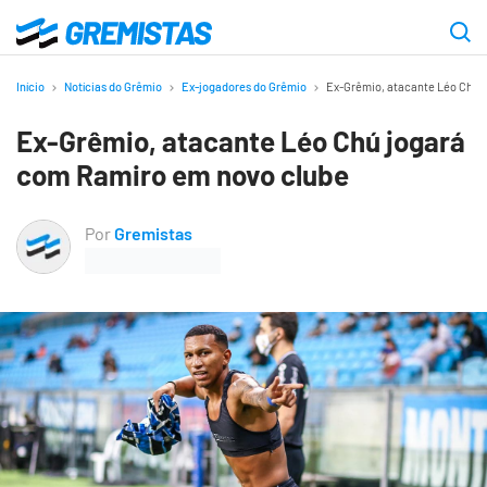
Ir
para
Gremistas
o
Início
Notícias do Grêmio
Ex-jogadores do Grêmio
Ex-Grêmio, atacante Léo Chú 
conteúdo
Ex-Grêmio, atacante Léo Chú jogará
principal
com Ramiro em novo clube
Por
Gremistas