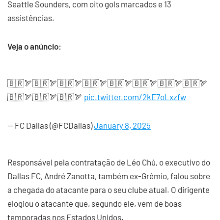
Seattle Sounders, com oito gols marcados e 13
assistências.
Veja o anúncio:
🇧🇷🏹🇧🇷🏹🇧🇷🏹🇧🇷🏹🇧🇷🏹🇧🇷🏹🇧🇷🏹🇧🇷🏹
🇧🇷🏹🇧🇷🏹🇧🇷🏹
pic.twitter.com/2kE7oLxzfw
— FC Dallas (@FCDallas)
January 8, 2025
Responsável pela contratação de Léo Chú, o executivo do
Dallas FC, André Zanotta, também ex-Grêmio, falou sobre
a chegada do atacante para o seu clube atual. O dirigente
elogiou o atacante que, segundo ele, vem de boas
temporadas nos Estados Unidos.