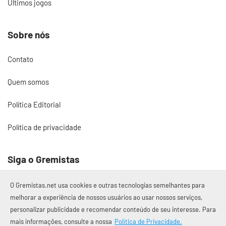
Últimos jogos
Sobre nós
Contato
Quem somos
Política Editorial
Política de privacidade
Siga o Gremistas
O Gremistas.net usa cookies e outras tecnologias semelhantes para
melhorar a experiência de nossos usuários ao usar nossos serviços,
personalizar publicidade e recomendar conteúdo de seu interesse. Para
© 2017 – 2026 Gremistas.net
mais informações, consulte a nossa
Política de Privacidade.
Gremistas.net — Porto Alegre/RS