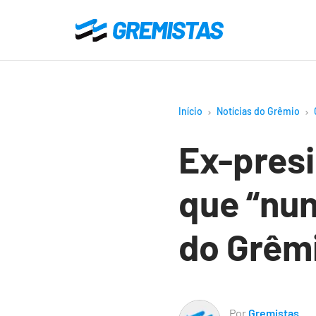
Ir
para
Gremistas
o
conteúdo
principal
Início
Notícias do Grêmio
Ex-presi
que “nun
do Grêm
Por
Gremistas