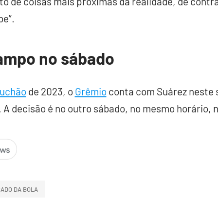
to de coisas mais próximas da realidade, de contra
be”.
ampo no sábado
uchão
de 2023, o
Grêmio
conta com Suárez neste s
. A decisão é no outro sábado, no mesmo horário, 
ADO DA BOLA