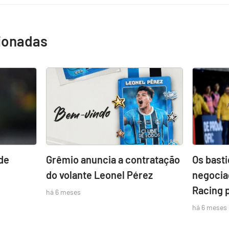
cionadas
de
Grêmio anuncia a contratação
Os bast
do volante Leonel Pérez
negocia
Racing 
há 6 meses
há 6 meses