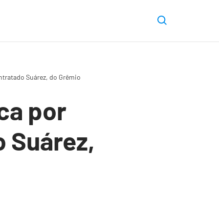
ontratado Suárez, do Grêmio
ca por
o Suárez,