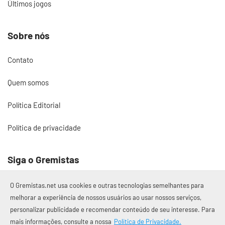
Últimos jogos
Sobre nós
Contato
Quem somos
Política Editorial
Política de privacidade
Siga o Gremistas
O Gremistas.net usa cookies e outras tecnologias semelhantes para
melhorar a experiência de nossos usuários ao usar nossos serviços,
personalizar publicidade e recomendar conteúdo de seu interesse. Para
© 2017 – 2026 Gremistas.net
mais informações, consulte a nossa
Política de Privacidade.
Gremistas.net — Porto Alegre/RS