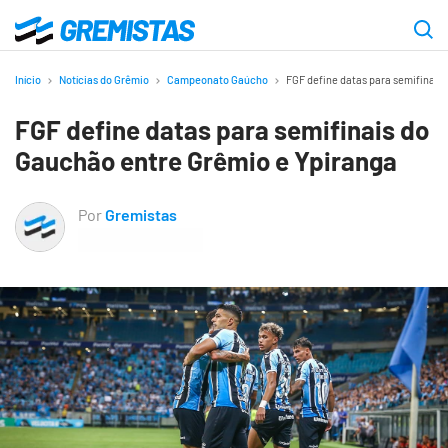
Ir
para
Gremistas
o
Início
Notícias do Grêmio
Campeonato Gaúcho
FGF define datas para semifinais
conteúdo
FGF define datas para semifinais do
principal
Gauchão entre Grêmio e Ypiranga
Por
Gremistas