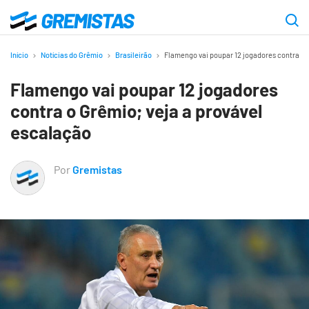
Ir
para
Gremistas
o
Início
Notícias do Grêmio
Brasileirão
Flamengo vai poupar 12 jogadores contra o 
conteúdo
Flamengo vai poupar 12 jogadores
principal
contra o Grêmio; veja a provável
escalação
Por
Gremistas