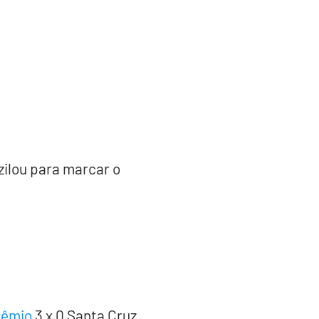
zilou para marcar o
êmio
3 x 0 Santa Cruz