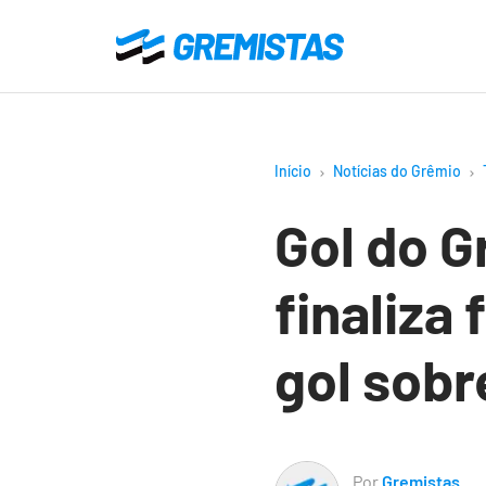
Ir
para
Gremistas
o
conteúdo
principal
Início
Notícias do Grêmio
Gol do G
finaliza
gol sobr
Por
Gremistas