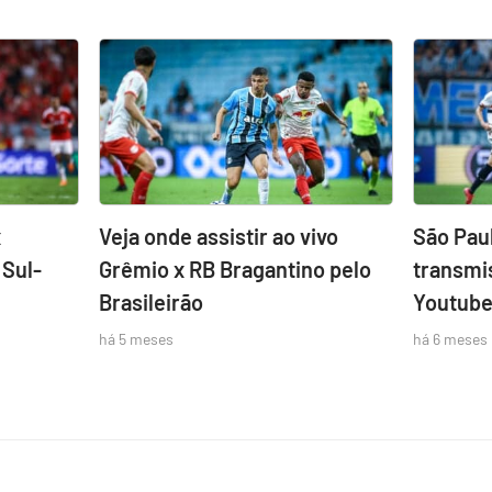
x
Veja onde assistir ao vivo
São Pau
 Sul-
Grêmio x RB Bragantino pelo
transmi
Brasileirão
Youtube;
há 5 meses
há 6 meses