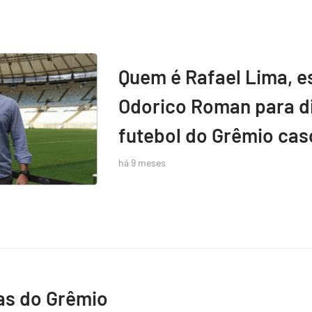
Quem é Rafael Lima, e
Odorico Roman para di
futebol do Grêmio caso
há 9 meses
as do Grêmio