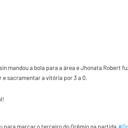
sin mandou a bola para a área e Jhonata Robert fu
r e sacramentar a vitória por 3 a 0.
l!
u para marcar o terceiro do Grêmio na partida.
#Gr