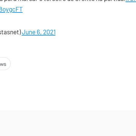
U8oygcFT
stasnet)
June 6, 2021