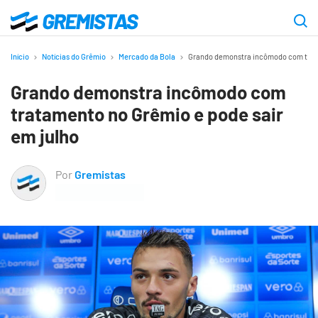
Ir
para
Gremistas
o
Início
Notícias do Grêmio
Mercado da Bola
Grando demonstra incômodo com trata
conteúdo
Grando demonstra incômodo com
principal
tratamento no Grêmio e pode sair
em julho
Por
Gremistas