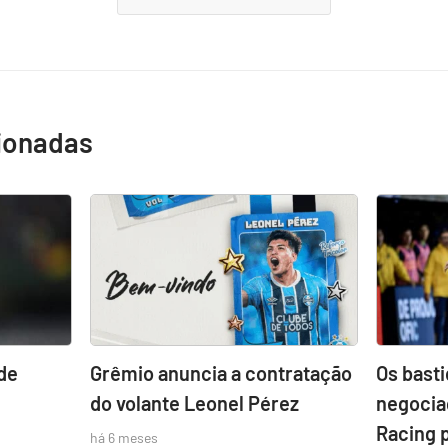
cionadas
de
Grêmio anuncia a contratação
Os bast
do volante Leonel Pérez
negocia
Racing 
há 6 meses