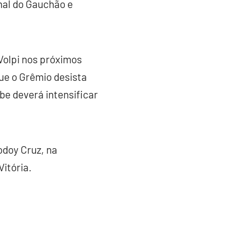
inal do Gauchão e
Volpi nos próximos
que o Grêmio desista
be deverá intensificar
odoy Cruz, na
itória.