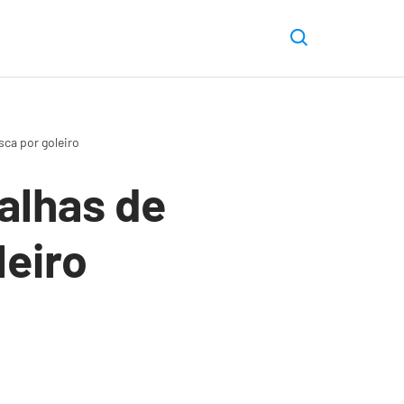
sca por goleiro
alhas de
leiro