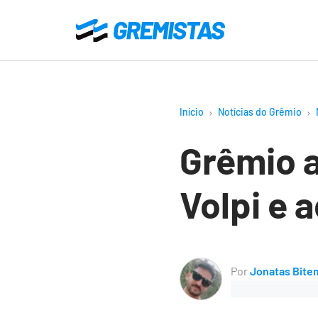
Ir
para
Gremistas
o
conteúdo
principal
Início
Notícias do Grêmio
Grêmio a
Volpi e 
Por
Jonatas Bite