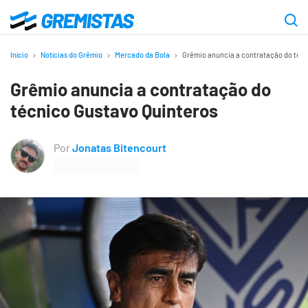
Ir
para
Gremistas
o
Início
Notícias do Grêmio
Mercado da Bola
Grêmio anuncia a contratação do técn
conteúdo
Grêmio anuncia a contratação do
principal
técnico Gustavo Quinteros
Por
Jonatas Bitencourt