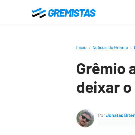
Ir
para
Gremistas
o
conteúdo
principal
Início
Notícias do Grêmio
Grêmio a
deixar o
Por
Jonatas Bite