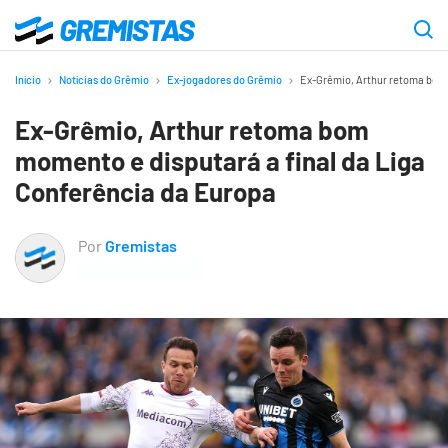
Ir
para
Gremistas
o
Início
Notícias do Grêmio
Ex-jogadores do Grêmio
Ex-Grêmio, Arthur retoma bom 
conteúdo
Ex-Grêmio, Arthur retoma bom
principal
momento e disputará a final da Liga
Conferência da Europa
Por
Gremistas