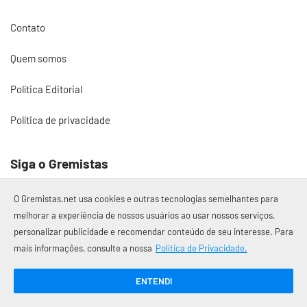
Contato
Quem somos
Política Editorial
Política de privacidade
Siga o Gremistas
O Gremistas.net usa cookies e outras tecnologias semelhantes para
melhorar a experiência de nossos usuários ao usar nossos serviços,
personalizar publicidade e recomendar conteúdo de seu interesse. Para
© 2017 – 2026 Gremistas.net
mais informações, consulte a nossa
Política de Privacidade.
Gremistas.net — Porto Alegre/RS
CNPJ: 58.223.500/0001-72
ENTENDI