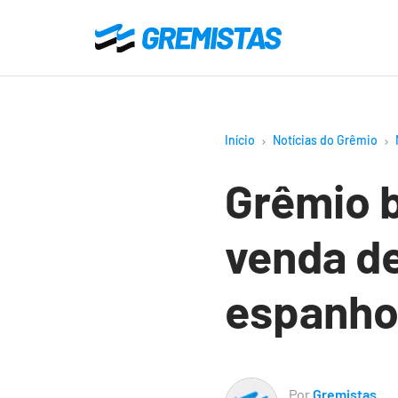
Ir
para
Gremistas
o
conteúdo
principal
Início
Notícias do Grêmio
Grêmio b
venda de
espanho
Por
Gremistas