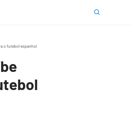
ra o futebol espanhol
íbe
utebol