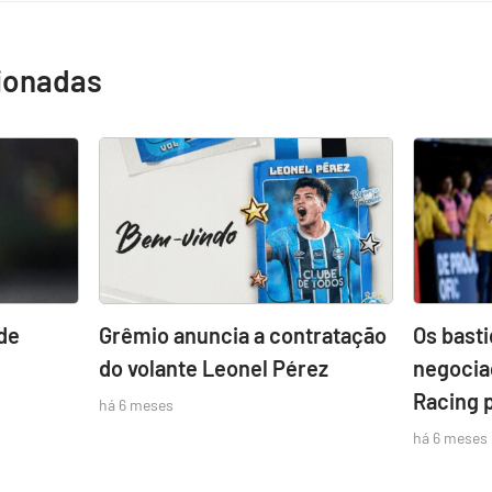
cionadas
de
Grêmio anuncia a contratação
Os bast
do volante Leonel Pérez
negocia
Racing 
há 6 meses
há 6 meses