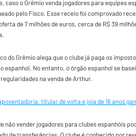
e, caso o Grêmio venda jogadores para equipes esp
ueado pelo Fisco. Esse receio foi comprovado re
oferta de 7 milhões de euros, cerca de R$ 39 milhõe
a.
co do Grêmio alega que o clube já paga os impostos
o espanhol. No entanto, o órgão espanhol se baseia
irregularidades na venda de Arthur.
posentadoria, titular de volta e joia de 16 anos g
de não vender jogadores para clubes espanhóis po
ado de transferências. O clube é conhecido por reve