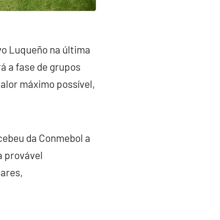
vo Luqueño na última
rá a fase de grupos
alor máximo possível,
recebeu da Conmebol a
a provável
lares,