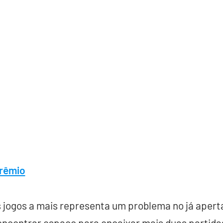
Grêmio
 jogos a mais representa um problema no já apert
 encontrar espaço para encaixar mais duas partida