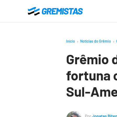
Ir
para
Gremistas
o
conteúdo
principal
Início
Notícias do Grêmio
Grêmio 
fortuna
Sul-Ame
Por
Jonatas Bite