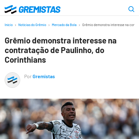
Ir
para
Gremistas
o
Início
Notícias do Grêmio
Mercado da Bola
Grêmio demonstra interesse na contra
conteúdo
Grêmio demonstra interesse na
principal
contratação de Paulinho, do
Corinthians
Por
Gremistas