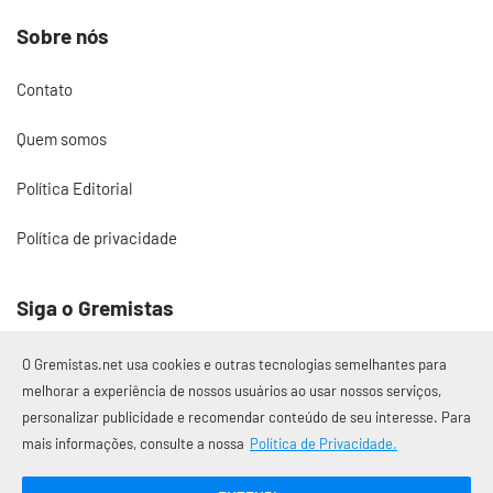
Sobre nós
Contato
Quem somos
Política Editorial
Política de privacidade
Siga o Gremistas
O Gremistas.net usa cookies e outras tecnologias semelhantes para
melhorar a experiência de nossos usuários ao usar nossos serviços,
personalizar publicidade e recomendar conteúdo de seu interesse. Para
© 2017 – 2026 Gremistas.net
mais informações, consulte a nossa
Política de Privacidade.
Gremistas.net — Porto Alegre/RS
CNPJ: 58.223.500/0001-72