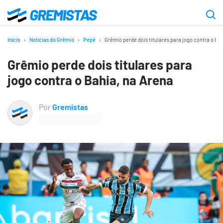
Ir
para
Gremistas
o
Início
Notícias do Grêmio
Pepê
Grêmio perde dois titulares para jogo contra o Ba
conteúdo
Grêmio perde dois titulares para
principal
jogo contra o Bahia, na Arena
Por
Gremistas