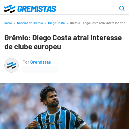
Ir
para
Gremistas
o
Início
Notícias do Grêmio
Diego Costa
Grêmio: Diego Costa atrai interesse de cl
conteúdo
Grêmio: Diego Costa atrai interesse
principal
de clube europeu
Por
Gremistas