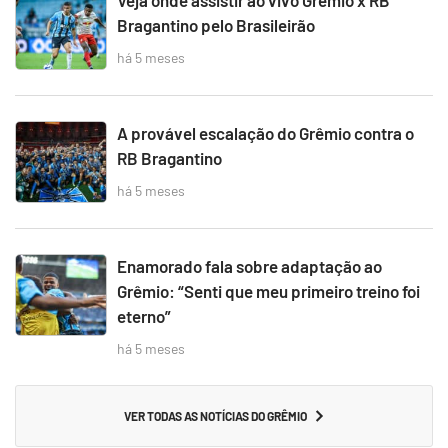
Veja onde assistir ao vivo Grêmio x RB
Bragantino pelo Brasileirão
há 5 meses
A provável escalação do Grêmio contra o
RB Bragantino
há 5 meses
Enamorado fala sobre adaptação ao
Grêmio: “Senti que meu primeiro treino foi
eterno”
há 5 meses
VER TODAS AS NOTÍCIAS DO GRÊMIO