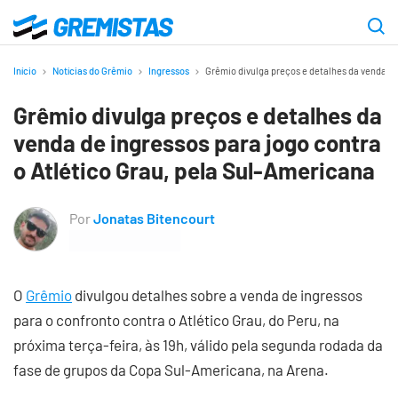
Ir
para
Gremistas
o
Início
Notícias do Grêmio
Ingressos
Grêmio divulga preços e detalhes da venda de
conteúdo
Grêmio divulga preços e detalhes da
principal
venda de ingressos para jogo contra
o Atlético Grau, pela Sul-Americana
Por
Jonatas Bitencourt
O
Grêmio
divulgou detalhes sobre a venda de ingressos
para o confronto contra o Atlético Grau, do Peru, na
próxima terça-feira, às 19h, válido pela segunda rodada da
fase de grupos da Copa Sul-Americana, na Arena.