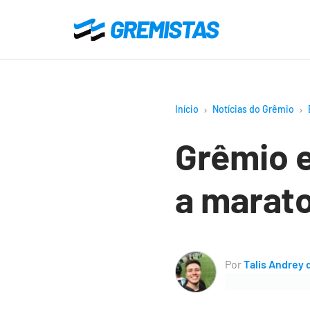
Ir
para
Gremistas
o
conteúdo
principal
Início
Notícias do Grêmio
Grêmio 
a marato
Por
Talis Andrey 