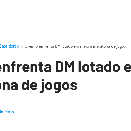
Bastidores
Grêmio enfrenta DM lotado em meio a maratona de jogos
enfrenta DM lotado 
na de jogos
de Melo