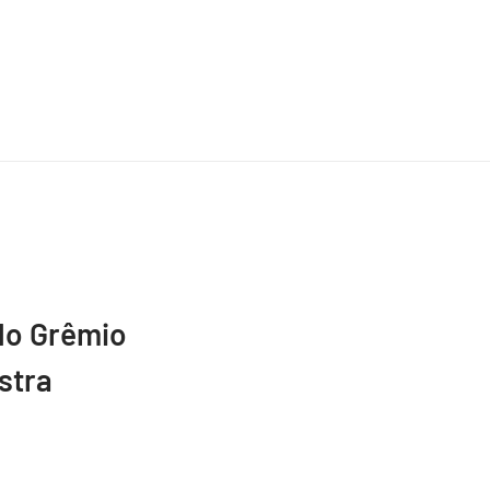
do Grêmio
stra