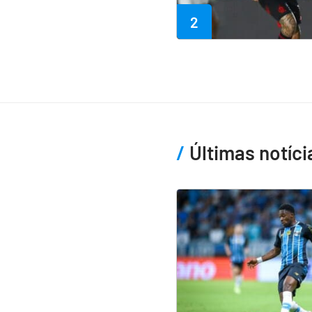
2
Últimas notíci