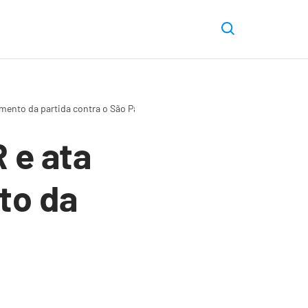
mento da partida contra o São Paulo
 e ata
to da