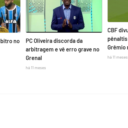
CBF div
pênalti
PC Oliveira discorda da
rbitro no
Grêmio 
arbitragem e vê erro grave no
Grenal
há 11 meses
há 11 meses