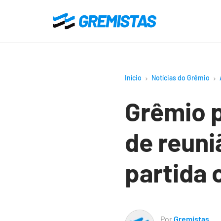
Ir
para
Gremistas
o
conteúdo
principal
Início
Notícias do Grêmio
Grêmio p
de reuni
partida 
Por
Gremistas