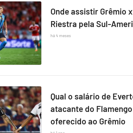
Onde assistir Grêmio x
Riestra pela Sul-Amer
há 4 meses
Qual o salário de Ever
atacante do Flamengo 
oferecido ao Grêmio
há 1 ano