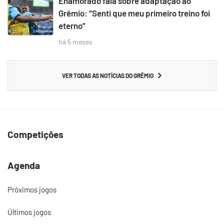
Enamorado fala sobre adaptação ao
Grêmio: “Senti que meu primeiro treino foi
eterno”
há 5 meses
VER TODAS AS NOTÍCIAS DO GRÊMIO
Competições
Agenda
Próximos jogos
Últimos jogos