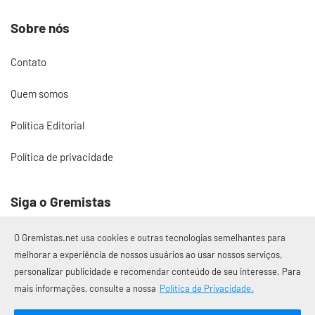
Sobre nós
Contato
Quem somos
Política Editorial
Política de privacidade
Siga o Gremistas
O Gremistas.net usa cookies e outras tecnologias semelhantes para
melhorar a experiência de nossos usuários ao usar nossos serviços,
personalizar publicidade e recomendar conteúdo de seu interesse. Para
© 2017 – 2026 Gremistas.net
mais informações, consulte a nossa
Política de Privacidade.
Gremistas.net — Porto Alegre/RS
CNPJ: 58.223.500/0001-72