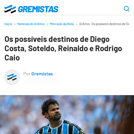
Ir
para
Gremistas
o
Início
Notícias do Grêmio
Mercado da Bola
Grêmio: Os possíveis destinos de Dieg
conteúdo
Os possíveis destinos de Diego
principal
Costa, Soteldo, Reinaldo e Rodrigo
Caio
Por
Gremistas