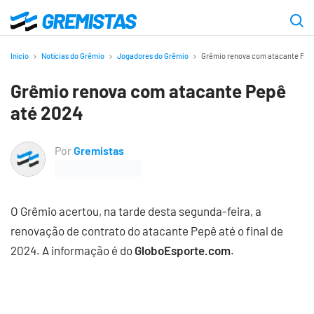
Ir
para
Gremistas
o
Início
Notícias do Grêmio
Jogadores do Grêmio
Grêmio renova com atacante Pep
conteúdo
Grêmio renova com atacante Pepê
principal
até 2024
Por
Gremistas
O Grêmio acertou, na tarde desta segunda-feira, a
renovação de contrato do atacante Pepê até o final de
2024. A informação é do
GloboEsporte.com
.