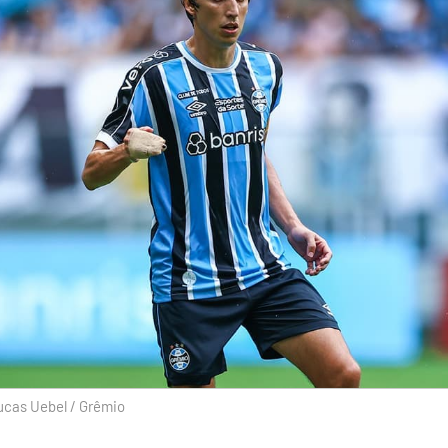
ucas Uebel / Grêmio