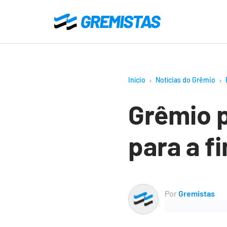
Ir
para
Gremistas
o
conteúdo
principal
Início
Notícias do Grêmio
Grêmio p
para a f
Por
Gremistas