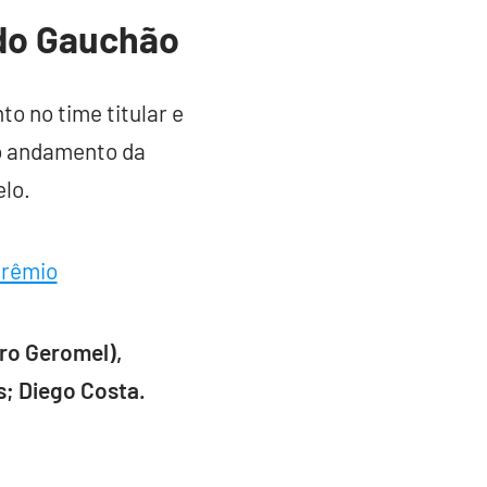
 do Gauchão
o no time titular e
o andamento da
elo.
Grêmio
ro Geromel),
s; Diego Costa.