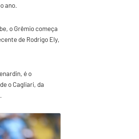
o ano.
ube, o Grêmio começa
cente de Rodrigo Ely,
nardin, é o
e o Cagliari, da
.