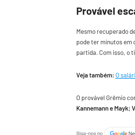
Provável esc
Mesmo recuperado de 
pode ter minutos em 
partida. Com isso, o 
Veja também:
O salár
O provável Grêmio c
Kannemann e Mayk; Vi