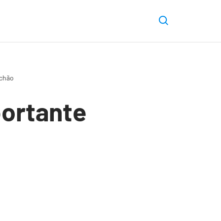
uchão
portante