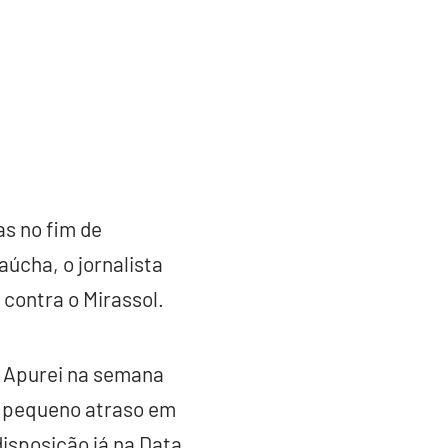
as no fim de
aúcha, o jornalista
 contra o Mirassol.
. Apurei na semana
m pequeno atraso em
disposição já na Data