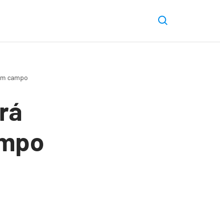
 em campo
rá
ampo