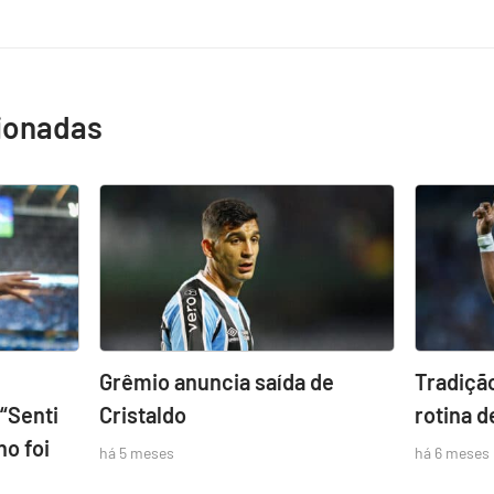
cionadas
Grêmio anuncia saída de
Tradição
“Senti
Cristaldo
rotina 
no foi
há 5 meses
há 6 meses