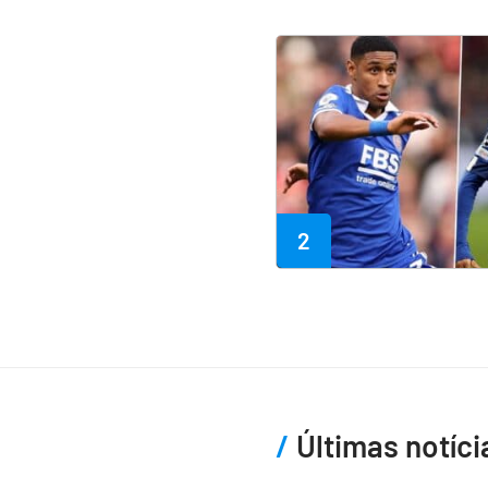
2
Últimas notíci