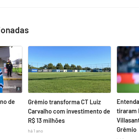
cionadas
ino de
Entenda
Grêmio transforma CT Luiz
tiraram 
Carvalho com investimento de
Villasan
R$ 13 milhões
Grêmio
há 1 ano