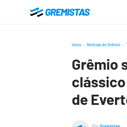
Ir
para
Gremistas
o
conteúdo
principal
Início
Notícias do Grêmio
Grêmio s
clássico
de Ever
Por
Gremistas