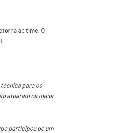
etorna ao time. O
l.
 técnica para os
não atuaram na maior
upo participou de um