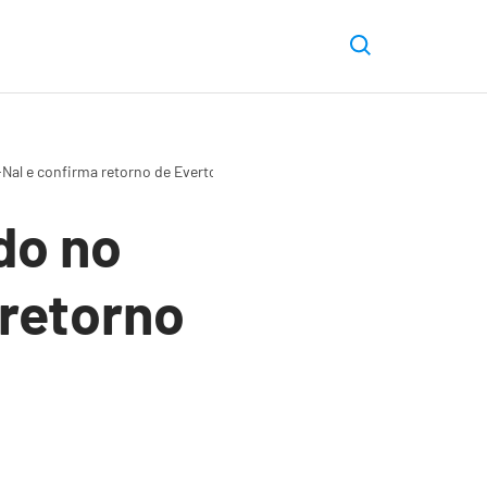
Nal e confirma retorno de Everton
do no
 retorno