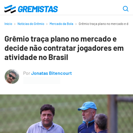
Ir
para
Gremistas
o
Início
Notícias do Grêmio
Mercado da Bola
Grêmio traça plano no mercado e decid
conteúdo
Grêmio traça plano no mercado e
principal
decide não contratar jogadores em
atividade no Brasil
Por
Jonatas Bitencourt