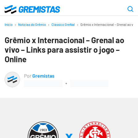
Ir
para
Gremistas
o
Início
Notícias do Grêmio
Clássico GreNal
Grêmio x Internacional – Grenal ao vivo 
conteúdo
Grêmio x Internacional – Grenal ao
principal
vivo – Links para assistir o jogo –
Online
Por
Gremistas