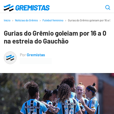
Ir
para
Gremistas
o
Início
Notícias do Grêmio
Futebol feminino
Gurias do Grêmio goleiam por 16 a 0 n
conteúdo
Gurias do Grêmio goleiam por 16 a 0
principal
na estreia do Gauchão
Por
Gremistas