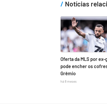
Notícias rela
Oferta da MLS por ex-
pode encher os cofre
Grêmio
há 8 meses