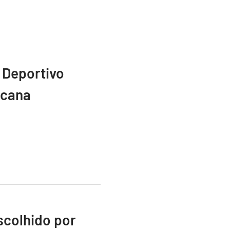
 Deportivo
icana
scolhido por