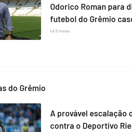
Odorico Roman para di
futebol do Grêmio caso
há 9 meses
as do Grêmio
A provável escalação 
contra o Deportivo Rie