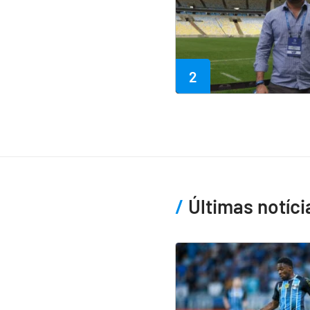
2
Últimas notíci