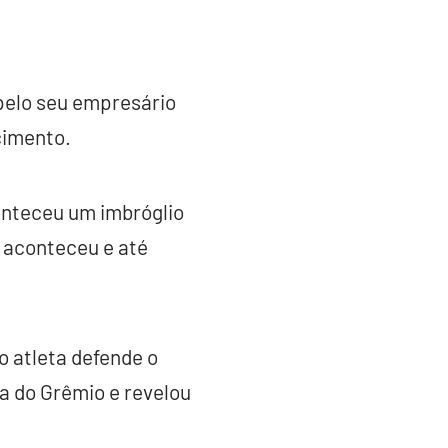
 pelo seu empresário
cimento.
onteceu um imbróglio
e aconteceu e até
o atleta defende o
da do Grêmio e revelou