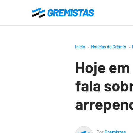
Ir
para
Gremistas
o
conteúdo
principal
Início
Notícias do Grêmio
Hoje em 
fala sob
arrepen
Por
Gremistas