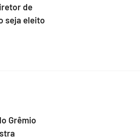
retor de
 seja eleito
do Grêmio
stra