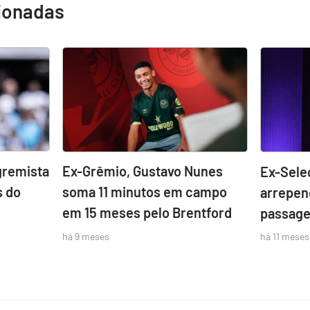
cionadas
gremista
Ex-Grêmio, Gustavo Nunes
Ex-Sele
s do
soma 11 minutos em campo
arrepen
em 15 meses pelo Brentford
passage
há 9 meses
há 11 meses