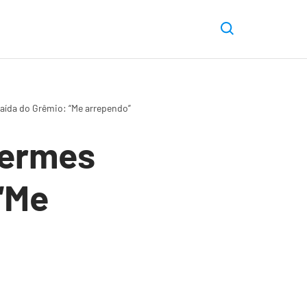
saída do Grêmio: “Me arrependo”
Hermes
 “Me