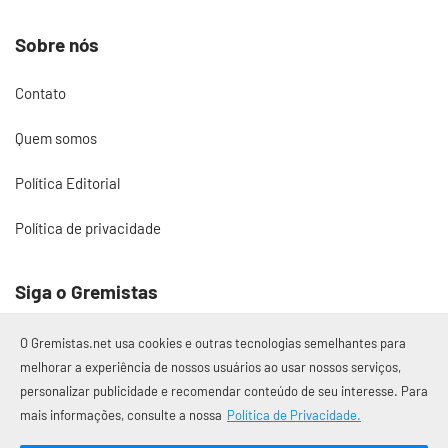
Sobre nós
Contato
Quem somos
Política Editorial
Política de privacidade
Siga o Gremistas
O Gremistas.net usa cookies e outras tecnologias semelhantes para
melhorar a experiência de nossos usuários ao usar nossos serviços,
personalizar publicidade e recomendar conteúdo de seu interesse. Para
© 2017 – 2026 Gremistas.net
mais informações, consulte a nossa
Política de Privacidade.
Gremistas.net — Porto Alegre/RS
CNPJ: 58.223.500/0001-72