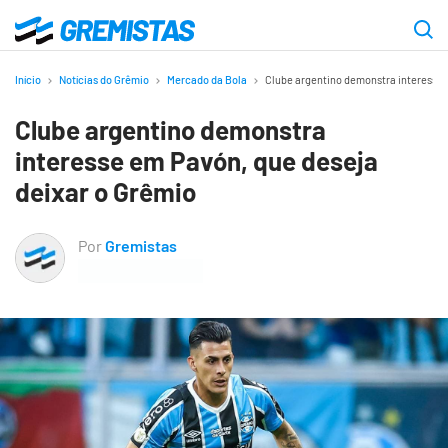
Ir
para
Gremistas
o
Início
Notícias do Grêmio
Mercado da Bola
Clube argentino demonstra interesse 
conteúdo
Clube argentino demonstra
principal
interesse em Pavón, que deseja
deixar o Grêmio
Por
Gremistas