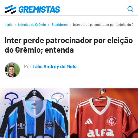
Ir
para
Gremistas
o
Início
Notícias do Grêmio
Bastidores
Inter perde patrocinador por eleição do Gr
conteúdo
Inter perde patrocinador por eleição
principal
do Grêmio; entenda
Por
Talis Andrey de Melo