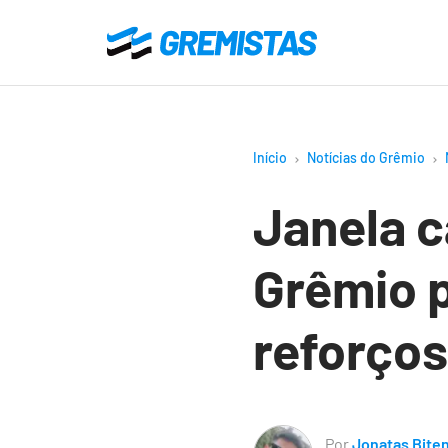
Ir
para
Gremistas
o
conteúdo
principal
Início
Notícias do Grêmio
Janela c
Grêmio p
reforços
Por
Jonatas Bite