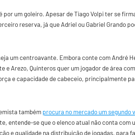
 por um goleiro. Apesar de Tiago Volpi ter se firm
erceiro reserva, já que Adriel ou Gabriel Grando 
eja um centroavante. Embora conte com André He
e e Arezo, Quinteros quer um jogador de área com
força e capacidade de cabeceio, principalmente pa
 gremista também
procura no mercado um segundo v
te, entende-se que o elenco atual não conta com 
o e qualidade na distribuição de jogadas, para faz