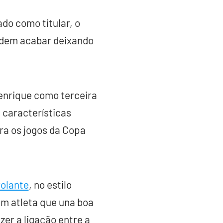
ado como titular, o
podem acabar deixando
nrique como terceira
 características
ra os jogos da Copa
olante
, no estilo
um atleta que una boa
er a ligação entre a