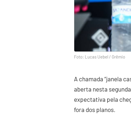
Foto: Lucas Uebel / Grêmio
A chamada “janela cas
aberta nesta segunda-
expectativa pela cheg
fora dos planos.