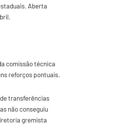
estaduais. Aberta
ril.
da comissão técnica
ns reforços pontuais.
 de transferências
mas não conseguiu
iretoria gremista