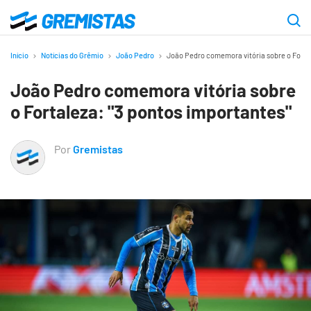
Ir
para
Gremistas
o
Início
Notícias do Grêmio
João Pedro
João Pedro comemora vitória sobre o Fortal
conteúdo
João Pedro comemora vitória sobre
principal
o Fortaleza: "3 pontos importantes"
Por
Gremistas