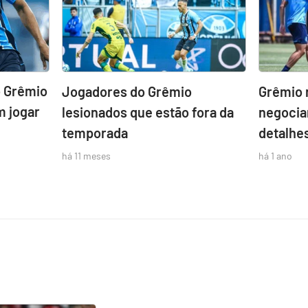
o Grêmio
Jogadores do Grêmio
Grêmio 
 jogar
lesionados que estão fora da
negociar
temporada
detalhe
há 11 meses
há 1 ano