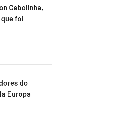
ton Cebolinha,
que foi
adores do
da Europa