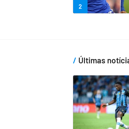
2
Últimas notíci