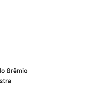
do Grêmio
stra