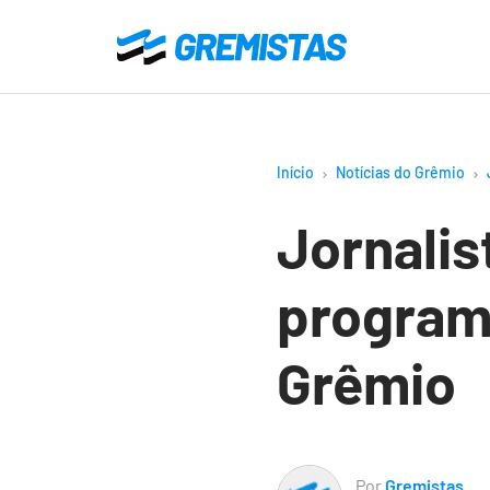
Ir
para
Gremistas
o
conteúdo
principal
Início
Notícias do Grêmio
Jornalis
program
Grêmio
Por
Gremistas