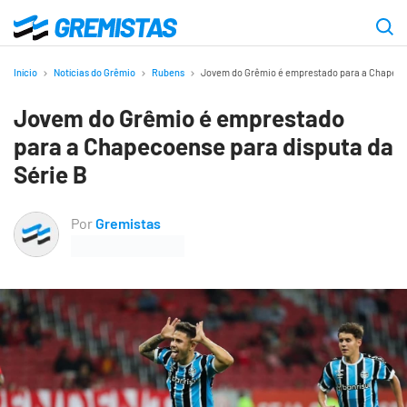
Ir
para
Gremistas
o
Início
Notícias do Grêmio
Rubens
Jovem do Grêmio é emprestado para a Chapecoe
conteúdo
Jovem do Grêmio é emprestado
principal
para a Chapecoense para disputa da
Série B
Por
Gremistas