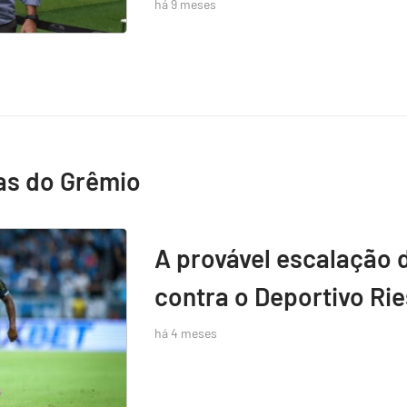
há 9 meses
as do Grêmio
A provável escalação 
contra o Deportivo Rie
há 4 meses