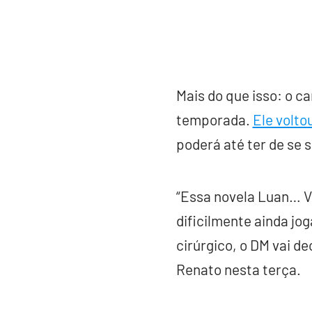
Mais do que isso: o c
temporada.
Ele voltou
poderá até ter de se 
“Essa novela Luan… Vo
dificilmente ainda jo
cirúrgico, o DM vai de
Renato nesta terça.