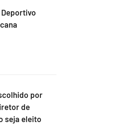
 Deportivo
icana
scolhido por
retor de
 seja eleito