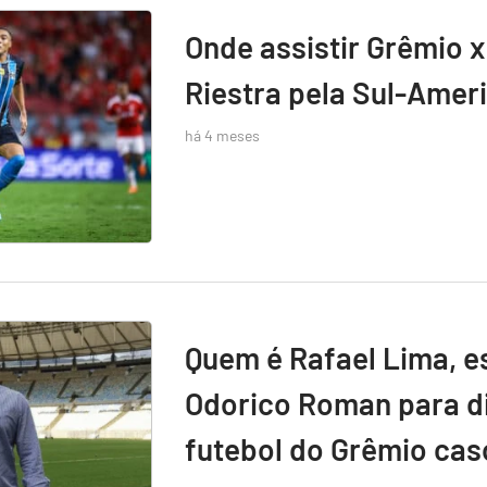
Onde assistir Grêmio x
Riestra pela Sul-Amer
há 4 meses
Quem é Rafael Lima, e
Odorico Roman para di
futebol do Grêmio caso