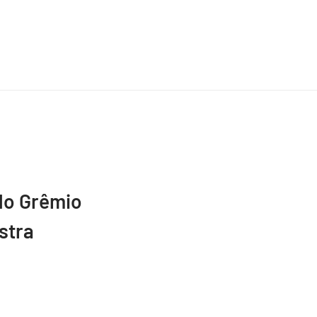
do Grêmio
stra