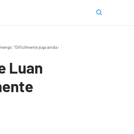
engo: “Dificilmente joga ainda esse ano”
e Luan
mente