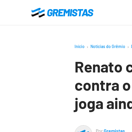
Ir
para
Gremistas
o
conteúdo
principal
Início
Notícias do Grêmio
Renato 
contra o
joga ain
Por
Gremistas