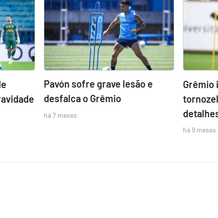
Pavón sofre grave lesão e
de
Grêmio 
desfalca o Grêmio
ravidade
tornozel
detalhe
há 7 meses
há 9 meses