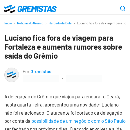
Ir
para
Gremistas
o
Início
Notícias do Grêmio
Mercado da Bola
Luciano fica fora de viagem para For
conteúdo
Luciano fica fora de viagem para
principal
Fortaleza e aumenta rumores sobre
saída do Grêmio
Por
Gremistas
A delegação do Grêmio que viajou para encarar o Ceará,
nesta quarta-feira, apresentou uma novidade: Luciano
não foi relacionado. O atacante foi cortado da delegação
por conta da
possibilidade de um negócio com o São Paulo
ser fechado nos próximos dias. O acordo envolveria a ida