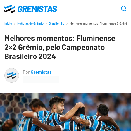
Ir
para
Gremistas
o
Início
Notícias do Grêmio
Brasileirão
Melhores momentos: Fluminense 2×2 Grêmio
conteúdo
Melhores momentos: Fluminense
principal
2×2 Grêmio, pelo Campeonato
Brasileiro 2024
Por
Gremistas