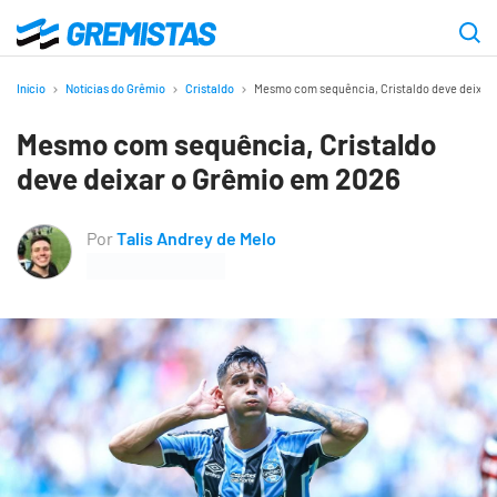
Ir
para
Gremistas
o
Início
Notícias do Grêmio
Cristaldo
Mesmo com sequência, Cristaldo deve deixar
conteúdo
Mesmo com sequência, Cristaldo
principal
deve deixar o Grêmio em 2026
Por
Talis Andrey de Melo