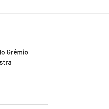
do Grêmio
stra