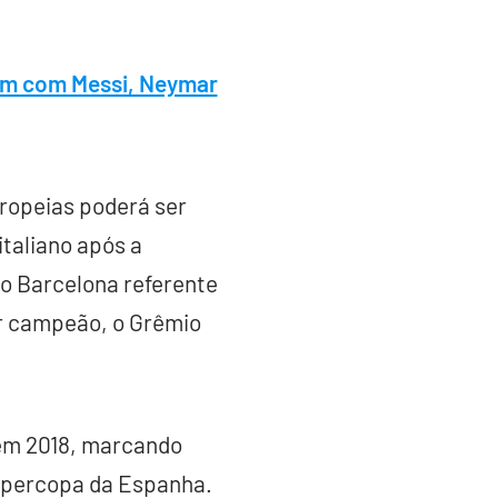
ram com Messi, Neymar
ropeias poderá ser
italiano após a
ao Barcelona referente
for campeão, o Grêmio
 em 2018, marcando
upercopa da Espanha.