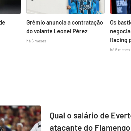
de
Grêmio anuncia a contratação
Os bast
do volante Leonel Pérez
negocia
Racing 
há 6 meses
há 6 meses
Qual o salário de Ever
atacante do Flamengo 