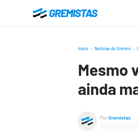
Ir
para
Gremistas
o
conteúdo
principal
Início
Notícias do Grêmio
Mesmo v
ainda ma
Por
Gremistas