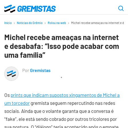
Ir
para
Gremistas
o
Início
Notícias do Grêmio
Rolou na web
Michel recebe ameaças na internet e desa
conteúdo
Michel recebe ameaças na internet
principal
e desabafa: “Isso pode acabar com
uma família”
Por
Gremistas
Os
prints que indicam supostos xingamentos de Michel a
um torcedor
gremista seguem repercutindo nas redes
sociais. Ainda que o volante garanta que a conversa é
“fake”, ele está sendo cobrado por outros tricolores por
sua postura. O “diálogo” teria acontecido após o empate