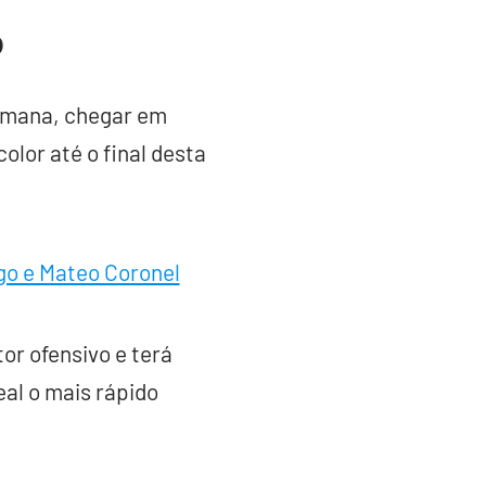
o
semana, chegar em
olor até o final desta
go e Mateo Coronel
or ofensivo e terá
eal o mais rápido