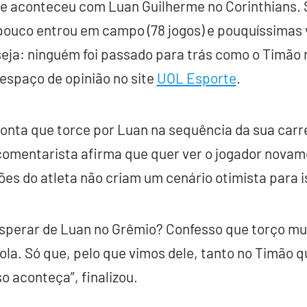
e aconteceu com Luan Guilherme no Corinthians. S
pouco entrou em campo (78 jogos) e pouquíssimas 
 seja: ninguém foi passado para trás como o Timão 
espaço de opinião no site
UOL Esporte
.
onta que torce por Luan na sequência da sua carr
comentarista afirma que quer ver o jogador nov
ões do atleta não criam um cenário otimista para i
esperar de Luan no Grêmio? Confesso que torço mui
bola. Só que, pelo que vimos dele, tanto no Timão 
so aconteça”, finalizou.