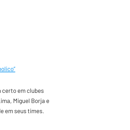
olico”
m certo em clubes
ima, Miguel Borja e
de em seus times.