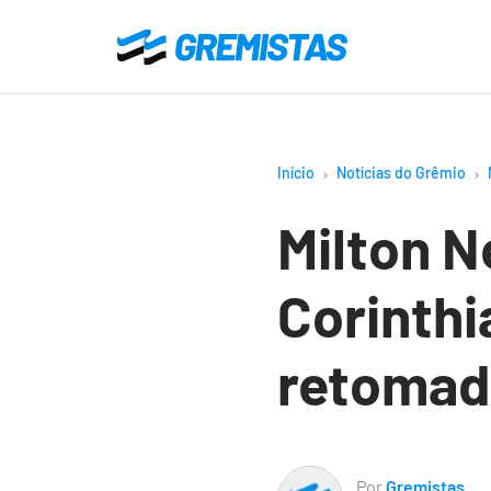
Ir
para
Gremistas
o
conteúdo
principal
Início
Notícias do Grêmio
Milton N
Corinthi
retomad
Por
Gremistas