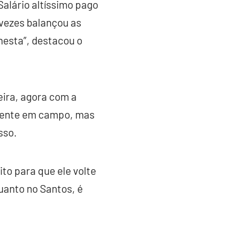
alário altíssimo pago
vezes balançou as
nesta”, destacou o
eira, agora com a
amente em campo, mas
sso.
to para que ele volte
quanto no Santos, é