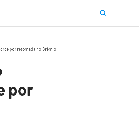
torce por retomada no Grêmio
o
e por