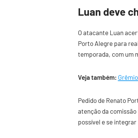
Luan deve c
O atacante Luan acer
Porto Alegre para rea
temporada, com um mo
Veja também:
Grêmio:
Pedido de Renato Port
atenção da comissão t
possível e se integra