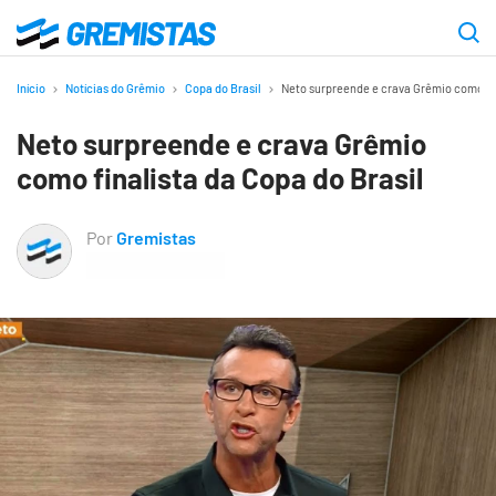
Ir
para
Gremistas
o
Início
Notícias do Grêmio
Copa do Brasil
Neto surpreende e crava Grêmio como fin
conteúdo
Neto surpreende e crava Grêmio
principal
como finalista da Copa do Brasil
Por
Gremistas