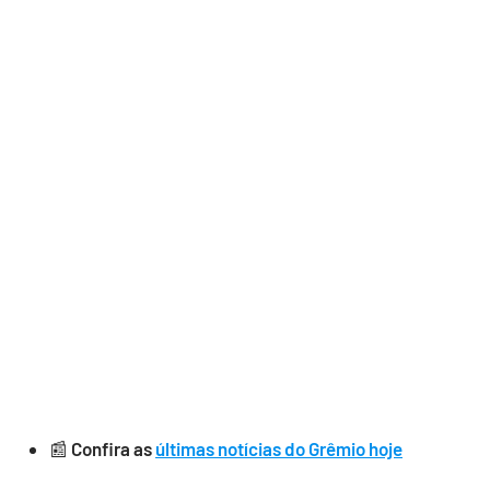
📰
Confira as
últimas notícias do Grêmio hoje