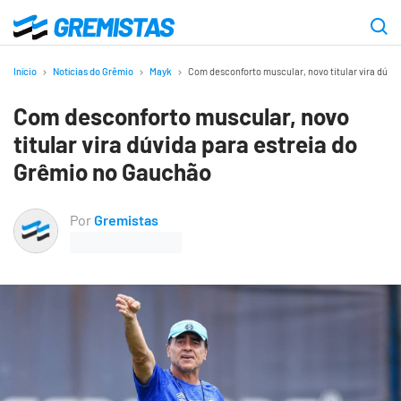
Ir
para
Gremistas
o
Início
Notícias do Grêmio
Mayk
Com desconforto muscular, novo titular vira dúvi
conteúdo
Com desconforto muscular, novo
principal
titular vira dúvida para estreia do
Grêmio no Gauchão
Por
Gremistas