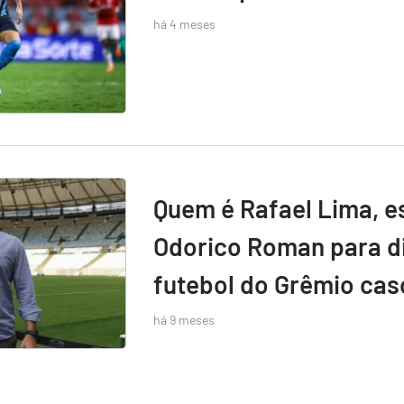
há 4 meses
Quem é Rafael Lima, e
Odorico Roman para di
futebol do Grêmio caso
há 9 meses