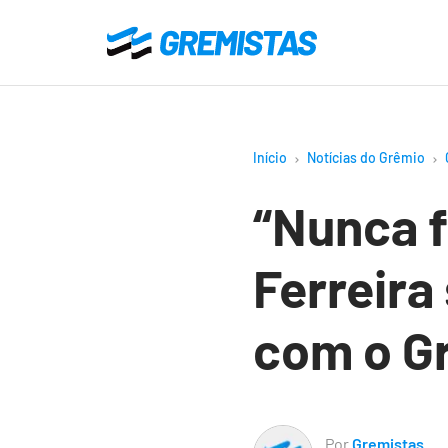
Ir
para
Gremistas
o
conteúdo
principal
Início
Notícias do Grêmio
“Nunca f
Ferreira
com o G
Por
Gremistas