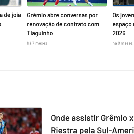
 de joia
Grêmio abre conversas por
Os jove
e
renovação de contrato com
espaço 
Tiaguinho
2026
há 7 meses
há 8 meses
Onde assistir Grêmio x
Riestra pela Sul-Amer