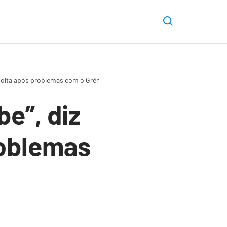
e volta após problemas com o Grêmio
be”, diz
roblemas