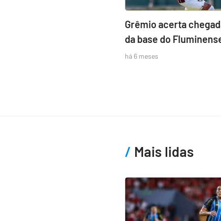
Grêmio acerta chegada
da base do Fluminens
há 6 meses
Mais lidas