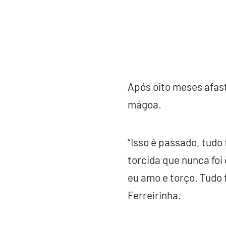
Após oito meses afast
mágoa.
“Isso é passado, tudo
torcida que nunca foi 
eu amo e torço. Tudo f
Ferreirinha.