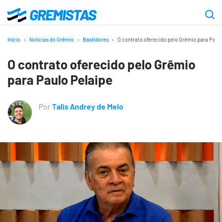
Ir
para
Gremistas
o
Início
Notícias do Grêmio
Bastidores
O contrato oferecido pelo Grêmio para Paul
conteúdo
O contrato oferecido pelo Grêmio
principal
para Paulo Pelaipe
Por
Talis Andrey de Melo