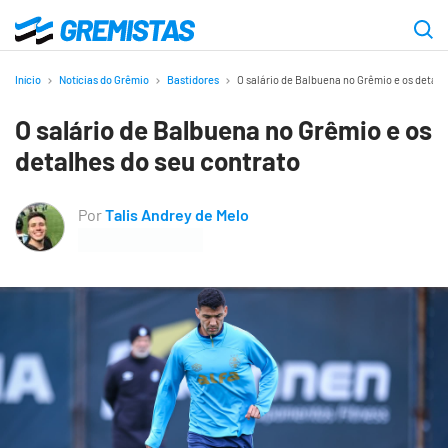
Ir
para
Gremistas
o
Início
Notícias do Grêmio
Bastidores
O salário de Balbuena no Grêmio e os detalh
conteúdo
O salário de Balbuena no Grêmio e os
principal
detalhes do seu contrato
Por
Talis Andrey de Melo