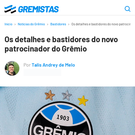
Ir
para
Gremistas
o
Início
Notícias do Grêmio
Bastidores
Os detalhes e bastidores do novo patrocina
conteúdo
Os detalhes e bastidores do novo
principal
patrocinador do Grêmio
Por
Talis Andrey de Melo