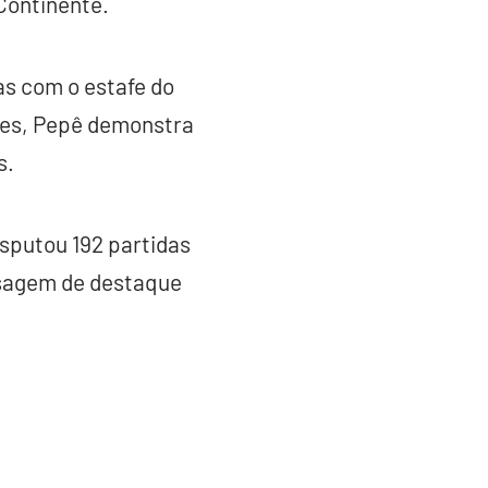
Continente.
as com o estafe do
ores, Pepê demonstra
s.
sputou 192 partidas
assagem de destaque