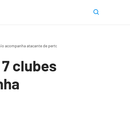
êmio acompanha atacante de perto
 7 clubes
nha