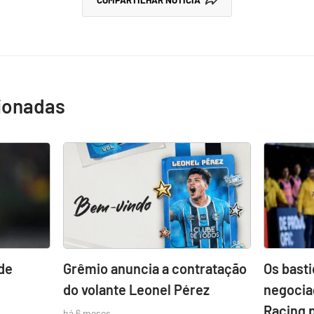
COMPARTILHAR NOTÍCIA
cionadas
de
Grêmio anuncia a contratação
Os bast
do volante Leonel Pérez
negocia
Racing 
há 6 meses